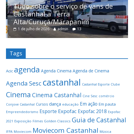
Tudo sobre o serviço de vans de
Castanhal a Terra
Alta/Curuçá/Marapanim
1 de julho de 2026
admin
13
Tags
agenda
Agenda Cinema
Agenda de Cinema
Acic
castanhal
Agenda Sesc
Castanhal Esporte Clube
Cinema
Cinema Castanhal
Cine Sesc
comércio
Em ação
dança
Em pauta
Cursos
educação
Conjove Castanhal
Expofac
Esporte
Expofac 2018
Empreendedorismo
Expofac
Guia de Castanhal
Exposição
Golden Classics
2021
Filmes
Moviecom Castanhal
Moviecom
Música
IFPA