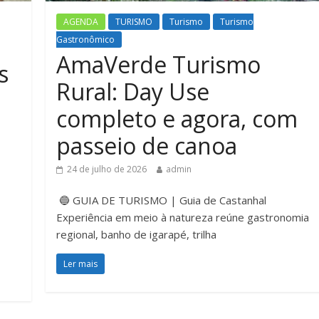
AGENDA
TURISMO
Turismo
Turismo
Gastronômico
AmaVerde Turismo
s
Rural: Day Use
completo e agora, com
passeio de canoa
24 de julho de 2026
admin
🔵 GUIA DE TURISMO | Guia de Castanhal
Experiência em meio à natureza reúne gastronomia
regional, banho de igarapé, trilha
Ler mais