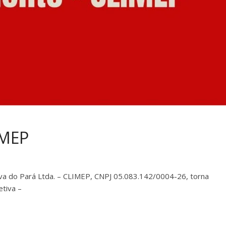
do Rio Branco
tecnologia e praticidad
dição parcial aos
com nova frota e siste
e feriados
inteligente
026
admin
14 de julho de 2026
admin
ivados
Comentários desativados
IMEP
a do Pará Ltda. – CLIMEP, CNPJ 05.083.142/0004-26, torna
tiva –