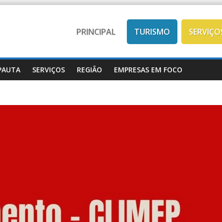
PRINCIPAL
TURISMO
SERVIÇO
PAUTA
SERVIÇOS
REGIÃO
EMPRESAS EM FOCO
Mobilidade
SERVIÇOS
Trânsito
Transporte coletivo de
ERVIÇOS
Castanhal: mais confor