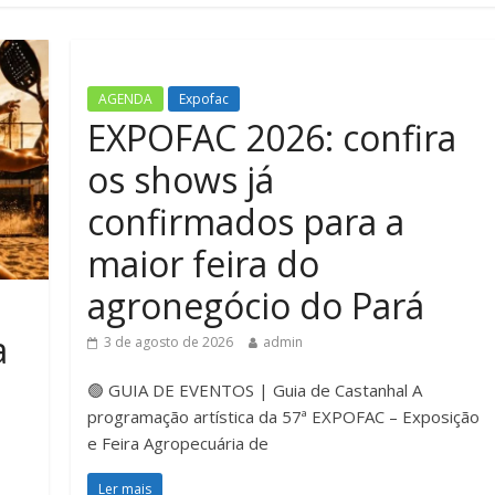
AGENDA
Expofac
EXPOFAC 2026: confira
os shows já
confirmados para a
maior feira do
agronegócio do Pará
a
3 de agosto de 2026
admin
🟢 GUIA DE EVENTOS | Guia de Castanhal A
programação artística da 57ª EXPOFAC – Exposição
e Feira Agropecuária de
Ler mais