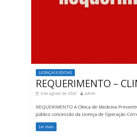
Av. Barão 
terá inter
domingos 
27 de maio de 2
Comentários desat
LICENÇAS E EDITAIS
REQUERIMENTO – CL
4 de agosto de 2026
admin
REQUERIMENTO A Clínica de Medicina Preventiv
público concessão da Licença de Operação Corre
Ler mais