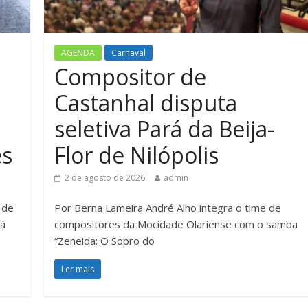
AGENDA
Carnaval
Compositor de
Castanhal disputa
seletiva Pará da Beija-
es
Flor de Nilópolis
2 de agosto de 2026
admin
 de
Por Berna Lameira André Alho integra o time de
rá
compositores da Mocidade Olariense com o samba
“Zeneida: O Sopro do
Ler mais