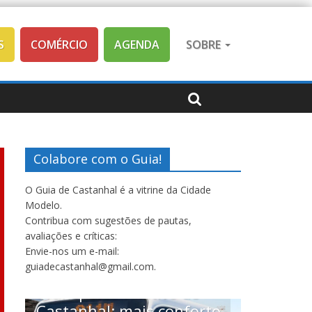
S
COMÉRCIO
AGENDA
SOBRE
Colabore com o Guia!
O Guia de Castanhal é a vitrine da Cidade
Modelo.
Contribua com sugestões de pautas,
avaliações e críticas:
Envie-nos um e-mail:
Saúde
S
guiadecastanhal@gmail.com.
Castan
Expediç
to,
USP co