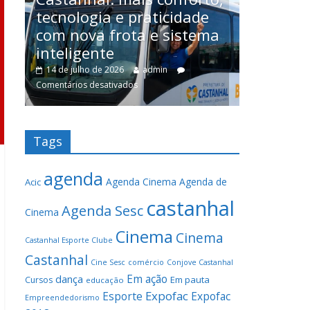
SERVIÇOS
e
proced
Tudo sobre o serviço de
ma
entre 
vans de Castanhal a Terra
cirurgi
Alta/Curuçá/Marapanim
25 de jun
1 de julho de 2026
admin
13
Comentários
Tags
agenda
Agenda Cinema
Agenda de
Acic
castanhal
Agenda Sesc
Cinema
Cinema
Cinema
Castanhal Esporte Clube
Castanhal
Cine Sesc
comércio
Conjove Castanhal
Em ação
dança
Em pauta
Cursos
educação
Expofac
Esporte
Expofac
Empreendedorismo