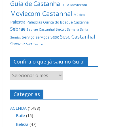
Guia de Castanhal
Moviecom
IFPA
Moviecom Castanhal
Música
Palestra
Palestras
Quinta do Bosque Castanhal
Sebrae
Secult
Sebrae Castanhal
Semana Santa
Sesc Castanhal
Sesc
Serviço
serviços
Semics
Show
Shows
Teatro
Confira o que já saiu no Guia!
Categorias
AGENDA
(1.488)
Baile
(15)
Beleza
(47)