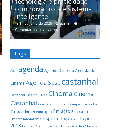
de
proce
Tudo sobre o serviço de
ema
entre 
vans de Castanhal a Terra
cirurg
Alta/Curuçá/Marapanim
25 de ju
1 de julho de 2026
admin
13
Comentário
Tags
agenda
Agenda Cinema
Agenda de
Acic
castanhal
Agenda Sesc
Cinema
Cinema
Cinema
Castanhal Esporte Clube
Castanhal
Cine Sesc
comércio
Conjove Castanhal
Em ação
dança
Em pauta
Cursos
educação
Expofac
Esporte
Expofac
Empreendedorismo
2018
Exposição
Golden Classics
Expofac 2021
Filmes