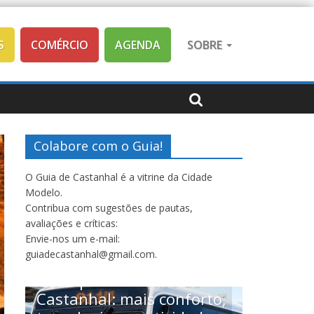
S
COMÉRCIO
AGENDA
SOBRE
Colabore com o Guia!
O Guia de Castanhal é a vitrine da Cidade
Modelo.
Contribua com sugestões de pautas,
avaliações e críticas:
Envie-nos um e-mail:
Saúde
guiadecastanhal@gmail.com.
Casta
Expedi
to,
USP c
SERVIÇOS