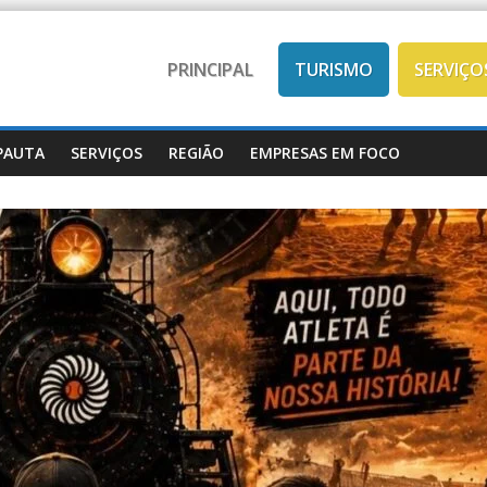
PRINCIPAL
TURISMO
SERVIÇO
PAUTA
SERVIÇOS
REGIÃO
EMPRESAS EM FOCO
Mobilidade
SERVIÇOS
Trânsito
Transporte coletivo de
SERVIÇOS
Castanhal: mais confor