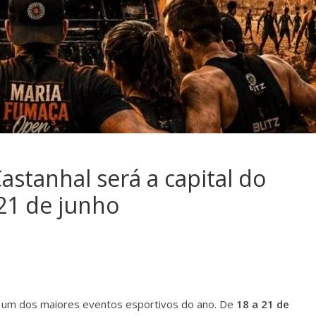
 do Rio Branco
tecnologia e praticida
rdição parcial aos
com nova frota e sist
 e feriados
inteligente
 2026
admin
14 de julho de 2026
admin
ativados
Comentários desativados
stanhal será a capital do
 21 de junho
a um dos maiores eventos esportivos do ano. De
18 a 21 de