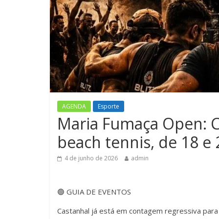
Av. Barão
terá inte
domingos
27 de maio de
Comentários des
AGENDA
Esporte
Maria Fumaça Open: Ca
beach tennis, de 18 e
4 de junho de 2026
admin
🟢 GUIA DE EVENTOS
Castanhal já está em contagem regressiva par