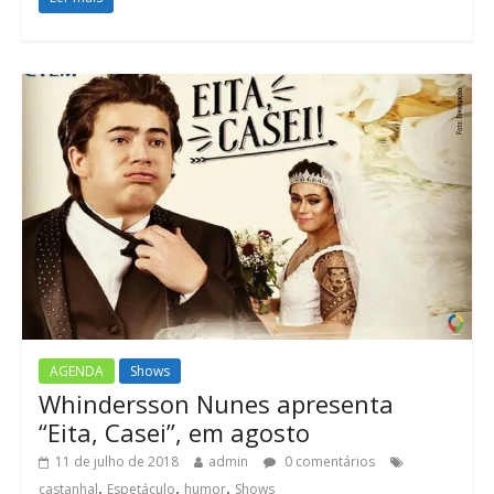
AGENDA
Shows
Whindersson Nunes apresenta
“Eita, Casei”, em agosto
11 de julho de 2018
admin
0 comentários
,
,
,
castanhal
Espetáculo
humor
Shows