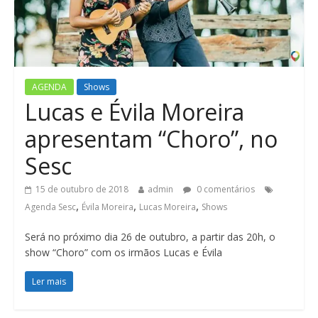
n
AGENDA
Shows
Lucas e Évila Moreira
apresentam “Choro”, no
Sesc
15 de outubro de 2018
admin
0 comentários
,
,
,
Agenda Sesc
Évila Moreira
Lucas Moreira
Shows
Será no próximo dia 26 de outubro, a partir das 20h, o
show “Choro” com os irmãos Lucas e Évila
Ler mais