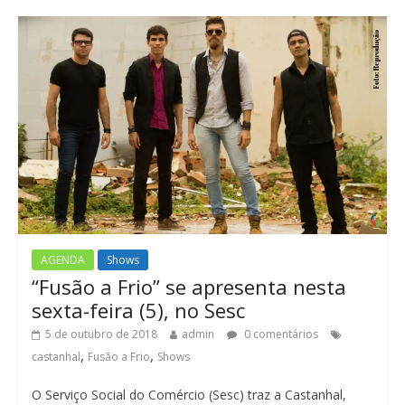
AGENDA
Shows
“Fusão a Frio” se apresenta nesta
sexta-feira (5), no Sesc
5 de outubro de 2018
admin
0 comentários
,
,
castanhal
Fusão a Frio
Shows
O Serviço Social do Comércio (Sesc) traz a Castanhal,