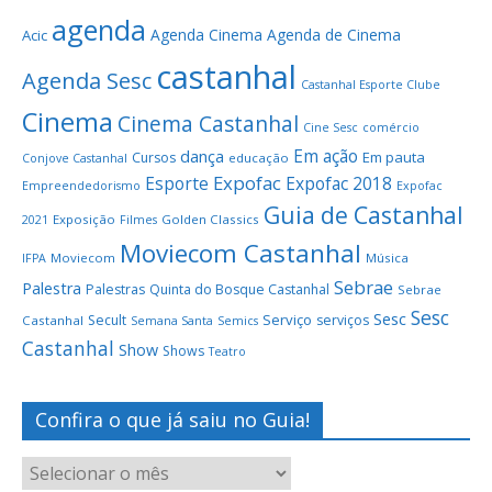
agenda
Agenda Cinema
Agenda de Cinema
Acic
castanhal
Agenda Sesc
Castanhal Esporte Clube
Cinema
Cinema Castanhal
Cine Sesc
comércio
Em ação
dança
Em pauta
Cursos
educação
Conjove Castanhal
Expofac
Esporte
Expofac 2018
Empreendedorismo
Expofac
Guia de Castanhal
Exposição
Golden Classics
2021
Filmes
Moviecom Castanhal
Moviecom
Música
IFPA
Sebrae
Palestra
Palestras
Quinta do Bosque Castanhal
Sebrae
Sesc
Sesc
Serviço
Secult
serviços
Castanhal
Semana Santa
Semics
Castanhal
Show
Shows
Teatro
Confira o que já saiu no Guia!