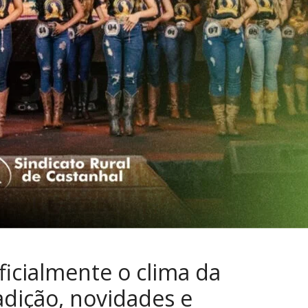
Castanhal: mais confort
o Rio Branco
tecnologia e praticidade
ição parcial aos
com nova frota e sistem
 feriados
inteligente
26
admin
14 de julho de 2026
admin
vados
Comentários desativados
ficialmente o clima da
dição, novidades e