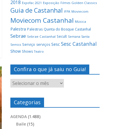
2018
Exposição
Golden Classics
Expofac 2021
Filmes
Guia de Castanhal
Moviecom
IFPA
Moviecom Castanhal
Música
Palestra
Palestras
Quinta do Bosque Castanhal
Sebrae
Secult
Sebrae Castanhal
Semana Santa
Sesc Castanhal
Sesc
Serviço
serviços
Semics
Show
Shows
Teatro
Confira o que já saiu no Guia!
Categorias
AGENDA
(1.488)
Baile
(15)