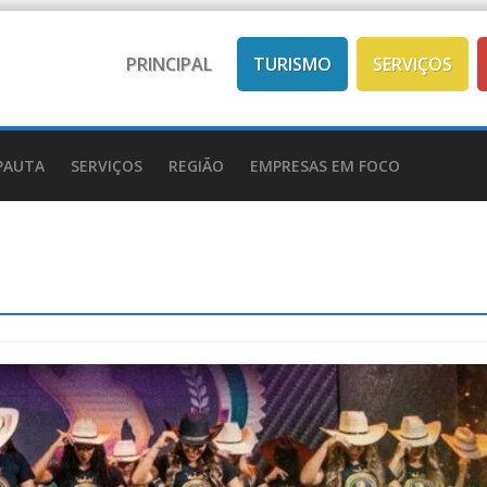
PRINCIPAL
TURISMO
SERVIÇOS
PAUTA
SERVIÇOS
REGIÃO
EMPRESAS EM FOCO
Mobilidade
SERVIÇOS
Trânsito
Transporte coletivo de
RVIÇOS