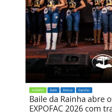
Av. Barão d
terá interd
domingos e
27 de maio de 20
Comentários desati
AGENDA
Baile
Beleza
Expofac
Baile da Rainha abre o
EXPOFAC 2026 com tra