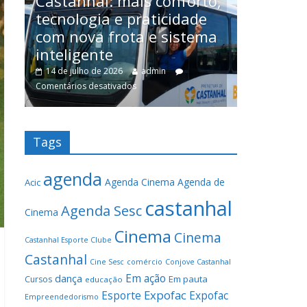
o,
USP com
SERVIÇOS
procedi
Tudo sobre o serviço de
a
entre c
vans de Castanhal a Terra
cirurgia
Alta/Curuçá/Marapanim
25 de junho
1 de julho de 2026
admin
13
Comentários d
Tags
agenda
Agenda Cinema
Agenda de
Acic
castanhal
Agenda Sesc
Cinema
Cinema
Cinema
Castanhal Esporte Clube
Castanhal
Cine Sesc
comércio
Conjove Castanhal
Em ação
dança
Em pauta
Cursos
educação
Expofac
Esporte
Expofac
Empreendedorismo