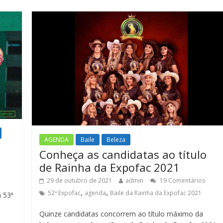
AGENDA
Baile
Beleza
Conheça as candidatas ao título
de Rainha da Expofac 2021
29 de outubro de 2021
admin
19 Comentários
,
,
52ª Expofac
agenda
Baile da Rainha da Expofac 2021
a 53ª
Quinze candidatas concorrem ao título máximo da