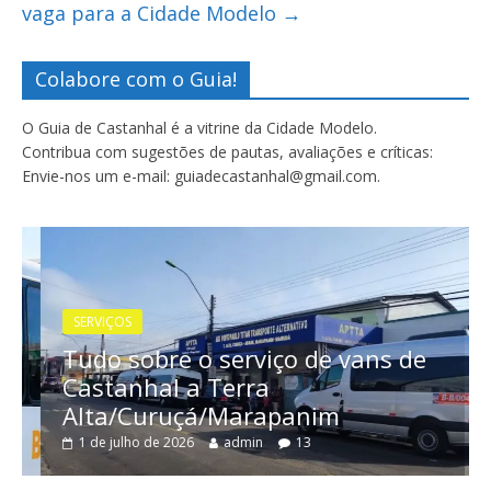
vaga para a Cidade Modelo
→
Colabore com o Guia!
O Guia de Castanhal é a vitrine da Cidade Modelo.
Contribua com sugestões de pautas, avaliações e críticas:
Envie-nos um e-mail: guiadecastanhal@gmail.com.
SERVIÇOS
Tudo sobre o serviço de vans de
Castanhal a Terra
Alta/Curuçá/Marapanim
1 de julho de 2026
admin
13