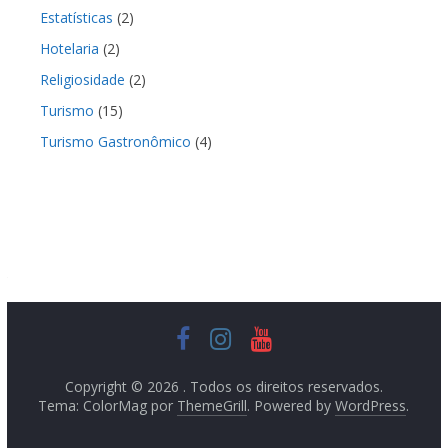
Estatísticas
(2)
Hotelaria
(2)
Religiosidade
(2)
Turismo
(15)
Turismo Gastronômico
(4)
Copyright © 2026
. Todos os direitos reservados.
Tema: ColorMag por
ThemeGrill
. Powered by
WordPress
.