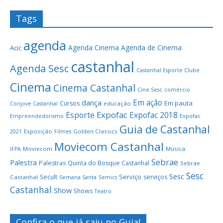
Tags
agenda
Agenda Cinema
Agenda de Cinema
Acic
castanhal
Agenda Sesc
Castanhal Esporte Clube
Cinema
Cinema Castanhal
Cine Sesc
comércio
Em ação
dança
Em pauta
Cursos
educação
Conjove Castanhal
Expofac
Esporte
Expofac 2018
Empreendedorismo
Expofac
Guia de Castanhal
Exposição
Golden Classics
2021
Filmes
Moviecom Castanhal
Moviecom
Música
IFPA
Sebrae
Palestra
Palestras
Quinta do Bosque Castanhal
Sebrae
Sesc
Sesc
Serviço
Secult
serviços
Castanhal
Semana Santa
Semics
Castanhal
Show
Shows
Teatro
Confira o que já saiu no Guia!