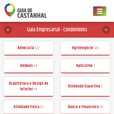
Toggle
navigat
Guia Empresarial - Condomínios
Advocacia
122
Agronegócio
126
Animais
94
Aplicativo
1
Arquitetura e Design de
Atividade Esportiva
5
Interior
39
Atividade Física
67
Banco e Financeira
70