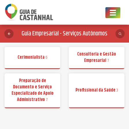
Toggle
navigat
Guia Empresarial - Serviços Autônomos
Consultoria e Gestão
Cerimonialista
6
Empresarial
7
Preparação de
Documento e Serviço
Profissional da Saúde
3
Especializado de Apoio
Administrativo
7