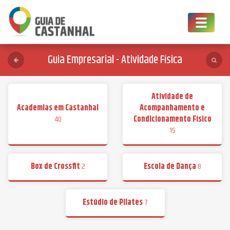
Toggle
navigat
Guia Empresarial - Atividade Física
Atividade de
Academias em Castanhal
Acompanhamento e
40
Condicionamento Físico
15
Box de Crossfit
2
Escola de Dança
8
Estúdio de Pilates
7