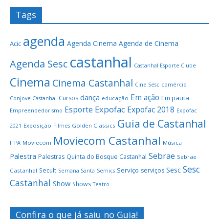
Tags
agenda
Agenda Cinema
Agenda de Cinema
Acic
castanhal
Agenda Sesc
Castanhal Esporte Clube
Cinema
Cinema Castanhal
Cine Sesc
comércio
Em ação
dança
Em pauta
Cursos
educação
Conjove Castanhal
Expofac
Esporte
Expofac 2018
Empreendedorismo
Expofac
Guia de Castanhal
Exposição
Golden Classics
2021
Filmes
Moviecom Castanhal
Moviecom
Música
IFPA
Sebrae
Palestra
Palestras
Quinta do Bosque Castanhal
Sebrae
Sesc
Sesc
Serviço
Secult
serviços
Castanhal
Semana Santa
Semics
Castanhal
Show
Shows
Teatro
Confira o que já saiu no Guia!