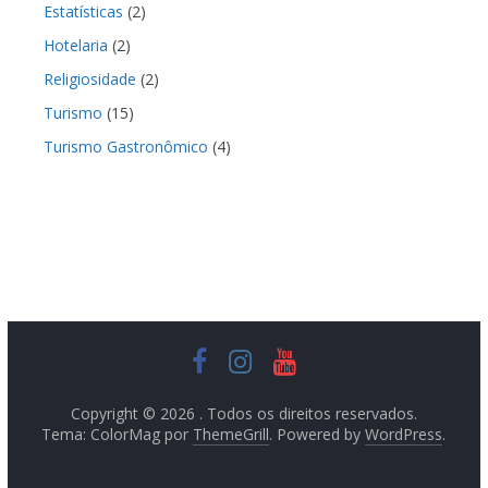
Estatísticas
(2)
Hotelaria
(2)
Religiosidade
(2)
Turismo
(15)
Turismo Gastronômico
(4)
Copyright © 2026
. Todos os direitos reservados.
Tema: ColorMag por
ThemeGrill
. Powered by
WordPress
.