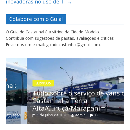
inovadoras no uso de TI
→
Colabore com o Guia!
O Guia de Castanhal é a vitrine da Cidade Modelo.
Contribua com sugestões de pautas, avaliações e críticas:
Envie-nos um e-mail: guiadecastanhal@gmail.com.
SERVIÇOS
Tudo sobre o serviço de vans de
Castanhal a Terra
Alta/Curuçá/Marapanim
1 de julho de 2026
admin
13