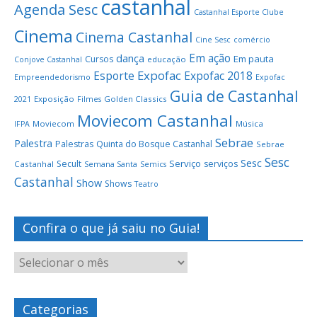
castanhal
Agenda Sesc
Castanhal Esporte Clube
Cinema
Cinema Castanhal
Cine Sesc
comércio
Em ação
dança
Em pauta
Cursos
educação
Conjove Castanhal
Expofac
Esporte
Expofac 2018
Empreendedorismo
Expofac
Guia de Castanhal
Exposição
Golden Classics
2021
Filmes
Moviecom Castanhal
Moviecom
Música
IFPA
Sebrae
Palestra
Palestras
Quinta do Bosque Castanhal
Sebrae
Sesc
Sesc
Serviço
Secult
serviços
Castanhal
Semana Santa
Semics
Castanhal
Show
Shows
Teatro
Confira o que já saiu no Guia!
Categorias