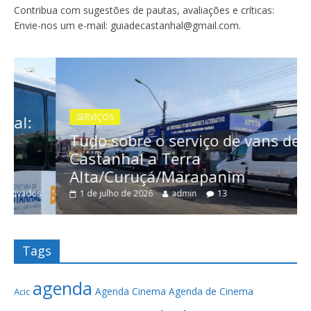
Contribua com sugestões de pautas, avaliações e críticas:
Envie-nos um e-mail: guiadecastanhal@gmail.com.
SERVIÇOS
Tudo sobre o serviço de vans de
Castanhal a Terra
Alta/Curuçá/Marapanim
1 de julho de 2026
admin
13
Tags
agenda
Agenda Cinema
Agenda de Cinema
Acic