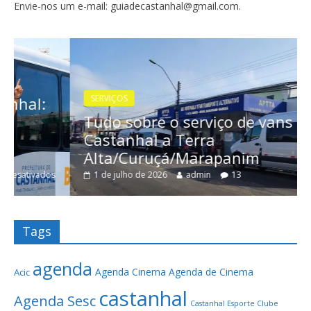
Envie-nos um e-mail: guiadecastanhal@gmail.com.
SERVIÇOS
Tudo sobre o serviço de vans de
Castanhal a Terra
Alta/Curuçá/Marapanim
1 de julho de 2026
admin
13
Tags
agenda
Agenda Cinema
Agenda de Cinema
Acic
castanhal
Agenda Sesc
Castanhal Esporte Clube