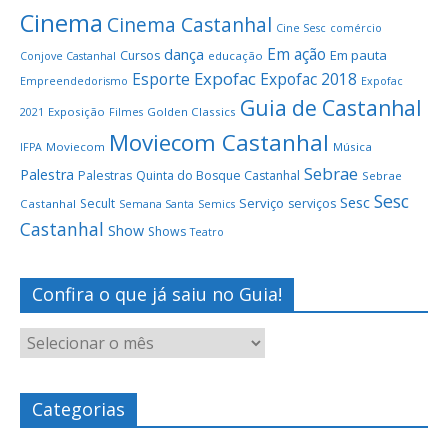
Cinema
Cinema Castanhal
Cine Sesc
comércio
Em ação
dança
Em pauta
Cursos
educação
Conjove Castanhal
Expofac
Esporte
Expofac 2018
Empreendedorismo
Expofac
Guia de Castanhal
Exposição
Golden Classics
2021
Filmes
Moviecom Castanhal
Moviecom
Música
IFPA
Sebrae
Palestra
Palestras
Quinta do Bosque Castanhal
Sebrae
Sesc
Sesc
Serviço
Secult
serviços
Castanhal
Semana Santa
Semics
Castanhal
Show
Shows
Teatro
Confira o que já saiu no Guia!
Categorias