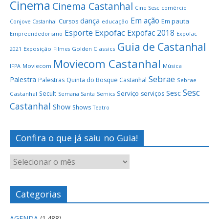
Cinema
Cinema Castanhal
Cine Sesc
comércio
Em ação
dança
Em pauta
Cursos
educação
Conjove Castanhal
Expofac
Esporte
Expofac 2018
Empreendedorismo
Expofac
Guia de Castanhal
Exposição
Golden Classics
2021
Filmes
Moviecom Castanhal
Moviecom
Música
IFPA
Sebrae
Palestra
Palestras
Quinta do Bosque Castanhal
Sebrae
Sesc
Sesc
Serviço
Secult
serviços
Castanhal
Semana Santa
Semics
Castanhal
Show
Shows
Teatro
Confira o que já saiu no Guia!
Categorias
AGENDA
(1.488)