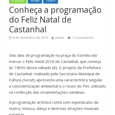
AGENDA
Shows
Teatro
n
Conheça a programação
do Feliz Natal de
Castanhal
8 de dezembro de 2018
admin
0 comentários
Seis dias de programação na praça do Estrela vão
marcar o Feliz Natal 2018 de Castanhal, que começa
às 19h30 deste sábado (8). O projeto da Prefeitura
de Castanhal, realizado pela Secretaria Municipal de
Cultura (Secult) apresenta uma característica singular:
a conscientização ambiental e o reuso do Pet, utilizado
na confecção das ornamentações natalinas.
A programação artística conta com espetáculos de
teatro, música, dança e diversas atrações musicais
natalinas.