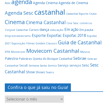
agenda
Agenda Cinema
Agenda de Cinema
Acic
castanhal
Agenda Sesc
Castanhal Esporte Clube
Cinema
Cinema Castanhal
Cine Sesc
comércio
Em ação
dança
Em pauta
Cursos
educação
Conjove Castanhal
Expofac
Esporte
Expofac 2018
Empreendedorismo
Expofac
Guia de Castanhal
Exposição
Golden Classics
2021
Filmes
Moviecom Castanhal
Moviecom
Música
IFPA
Sebrae
Palestra
Palestras
Quinta do Bosque Castanhal
Sebrae
Sesc
Sesc
Serviço
Secult
serviços
Castanhal
Semana Santa
Semics
Castanhal
Show
Shows
Teatro
Confira o que já saiu no Guia!