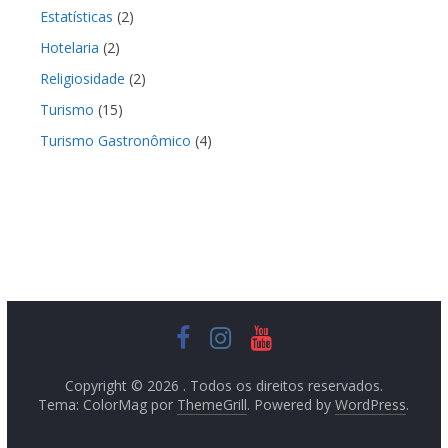
Estatísticas
(2)
Hotelaria
(2)
Religiosidade
(2)
Turismo
(15)
Turismo Gastronômico
(4)
Copyright © 2026
. Todos os direitos reservados.
Tema: ColorMag por
ThemeGrill
. Powered by
WordPress
.