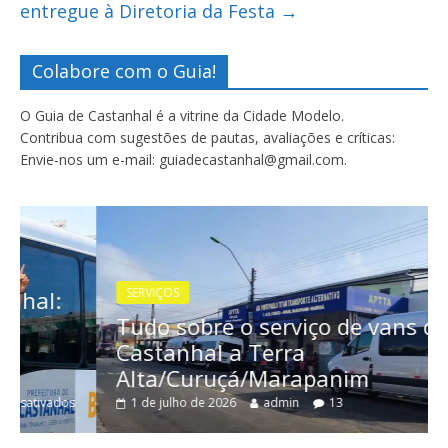
entregue à Diretoria da Festa
→
Colabore com o Guia!
O Guia de Castanhal é a vitrine da Cidade Modelo.
Contribua com sugestões de pautas, avaliações e críticas:
Envie-nos um e-mail: guiadecastanhal@gmail.com.
SERVIÇOS
Tudo sobre o serviço de vans de
Castanhal a Terra
Alta/Curuçá/Marapanim
1 de julho de 2026
admin
13