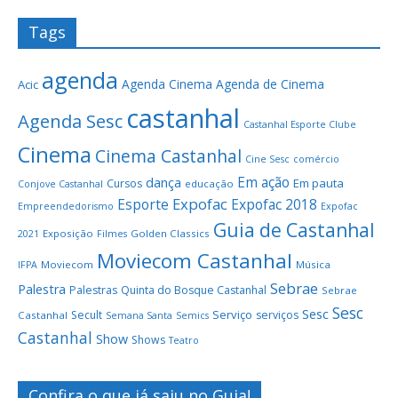
Tags
agenda
Agenda Cinema
Agenda de Cinema
Acic
castanhal
Agenda Sesc
Castanhal Esporte Clube
Cinema
Cinema Castanhal
Cine Sesc
comércio
Em ação
dança
Em pauta
Cursos
educação
Conjove Castanhal
Expofac
Esporte
Expofac 2018
Empreendedorismo
Expofac
Guia de Castanhal
Exposição
Golden Classics
2021
Filmes
Moviecom Castanhal
Moviecom
Música
IFPA
Sebrae
Palestra
Palestras
Quinta do Bosque Castanhal
Sebrae
Sesc
Sesc
Serviço
Secult
serviços
Castanhal
Semana Santa
Semics
Castanhal
Show
Shows
Teatro
Confira o que já saiu no Guia!