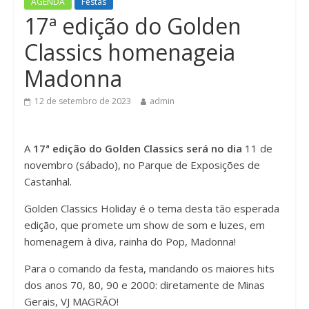
AGENDA
Festas
n
17ª edição do Golden
Classics homenageia
Madonna
12 de setembro de 2023
admin
A
17ª edição do Golden Classics será no dia
11 de
novembro (sábado), no Parque de Exposições de
Castanhal.
Golden Classics Holiday é o tema desta tão esperada
edição, que promete um show de som e luzes, em
homenagem à diva, rainha do Pop, Madonna!
Para o comando da festa, mandando os maiores hits
dos anos 70, 80, 90 e 2000: diretamente de Minas
Gerais, VJ MAGRÃO!